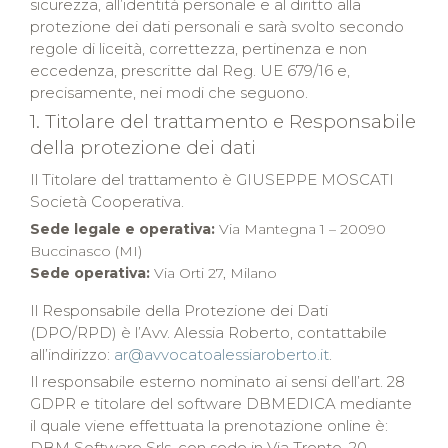
sicurezza, all’identità personale e al diritto alla
protezione dei dati personali e sarà svolto secondo
regole di liceità, correttezza, pertinenza e non
eccedenza, prescritte dal Reg. UE 679/16 e,
precisamente, nei modi che seguono.
1. Titolare del trattamento e Responsabile
della protezione dei dati
Il Titolare del trattamento è
GIUSEPPE MOSCATI
Società Cooperativa
.
Sede legale e operativa:
Via Mantegna 1 – 20090
Buccinasco (MI)
Sede operativa:
Via Orti 27, Milano
Il Responsabile della Protezione dei Dati
(DPO/RPD) è l’Avv.
Alessia Roberto
, contattabile
all’indirizzo:
ar@avvocatoalessiaroberto.it
.
Il responsabile esterno nominato ai sensi dell’art. 28
GDPR e titolare del software DBMEDICA mediante
il quale viene effettuata la prenotazione online è:
DBM Software Srls
, con sede in Via Trento, 20 -