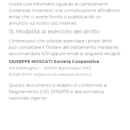
nostra cura informarVi riguardo ai cambiamenti
sostanziali, inviandoVi una comunicazione all’indirizzo
email che ci avete fornito o pubblicando un
annuncio sul nostro sito internet.
15. Modalità di esercizio del diritto
L’interessato che volesse esercitare i propri diritti
può contattare il Titolare del trattamento mediante
raccomandata A/R oppure email ai seguenti recapiti:
GIUSEPPE MOSCATI Società Cooperativa
Via Mantegna 1 – 20090 Buccinasco (MI)
Email DPO:
ar@avvocatoalessiaroberto.it
Questo documento è redatto in conformità al
Regolamento (UE) 2016/679 e alla normativa
nazionale vigente.
Portale Pazienti v.1.2.8 - © 2026 DBM Software srls. Tutti i diritti