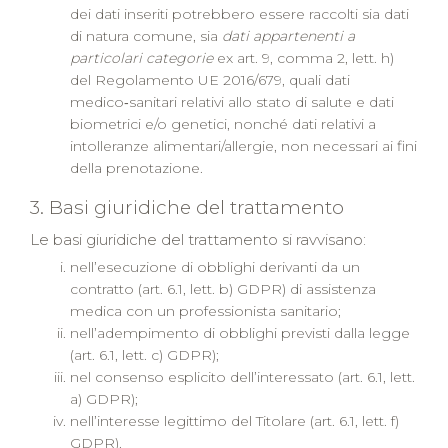
dei dati inseriti potrebbero essere raccolti sia dati
di natura comune, sia
dati appartenenti a
particolari categorie
ex art. 9, comma 2, lett. h)
del Regolamento UE 2016/679, quali dati
medico‑sanitari relativi allo stato di salute e dati
biometrici e/o genetici, nonché dati relativi a
intolleranze alimentari/allergie, non necessari ai fini
della prenotazione.
3. Basi giuridiche del trattamento
Le basi giuridiche del trattamento si ravvisano:
nell’esecuzione di obblighi derivanti da un
contratto (art. 6.1, lett. b) GDPR) di assistenza
medica con un professionista sanitario;
nell’adempimento di obblighi previsti dalla legge
(art. 6.1, lett. c) GDPR);
nel consenso esplicito dell’interessato (art. 6.1, lett.
a) GDPR);
nell’interesse legittimo del Titolare (art. 6.1, lett. f)
GDPR).